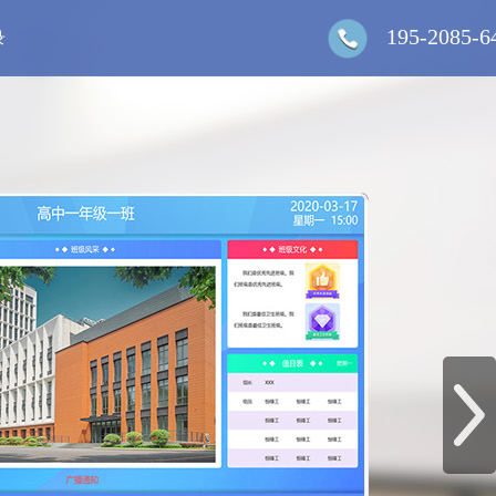
195-2085-6
录