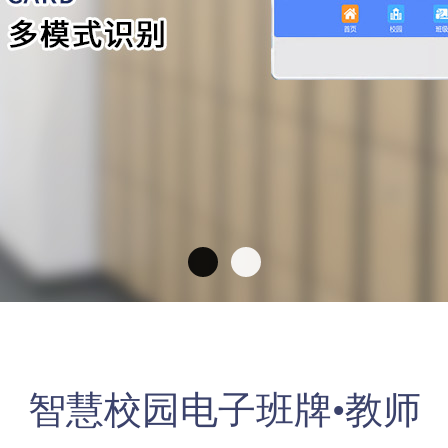
智慧校园电子班牌•教师