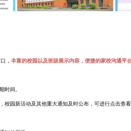
窗口，
丰富的校园以及班级展示内容，便捷的家校沟通平
期时间。
，校园新活动及其他重大通知及时公布，可进行点击查看