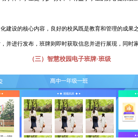
化建设的核心内容，良好的校风既是教育和管理的成果之
片，并进行发布，班牌则即时获取信息并进行展现，同时
（三）智慧校园电子班牌·班级