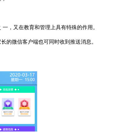
 一，又在教育和管理上具有特殊的作用。
家长的微信客户端也可同时收到推送消息。