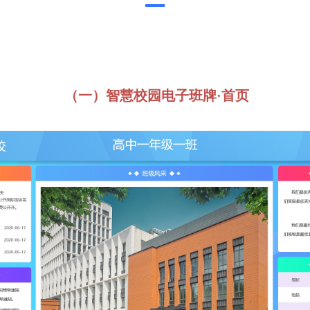
（一）智慧校园电子班牌·首页