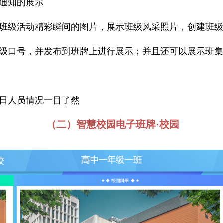
通知的展示
班级活动精彩瞬间的图片，展示班级风采照片，创建班级
级口号，并发布到班牌上进行展示；并且还可以展示班集
日人员情况一目了然
（二）智慧校园电子班牌·校园