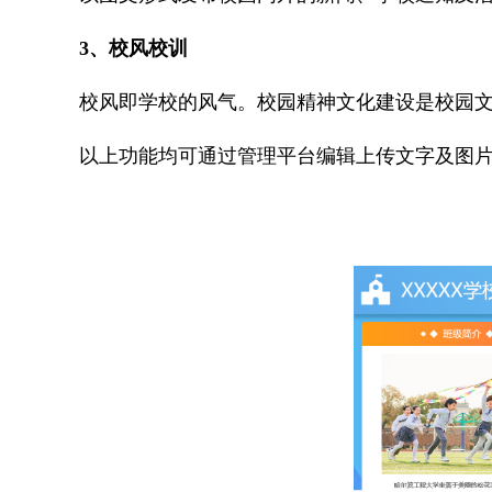
3、校风校训
校风即学校的风气。校园精神文化建设是校园文
以上功能均可通过管理平台编辑上传文字及图