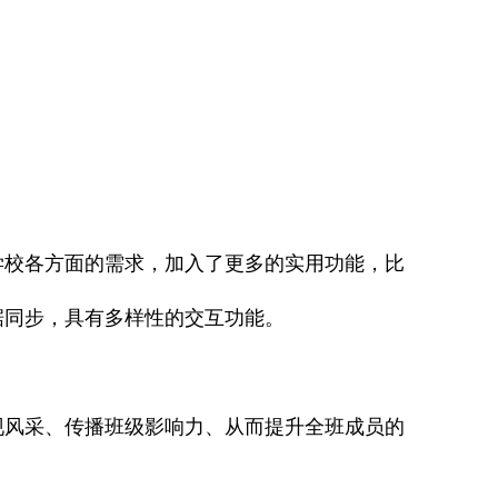
学校各方面的需求，加入了更多的实用功能，比
据同步，具有多样性的交互功能。
现风采、传播班级影响力、从而提升全班成员的